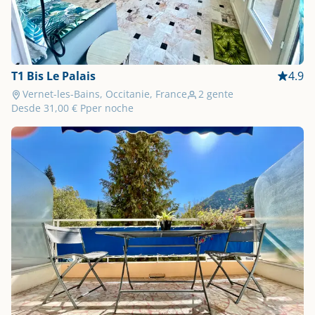
T1 Bis Le Palais
4.9
Vernet-les-Bains, Occitanie, France
2 gente
Desde
31,00 €
Pper noche