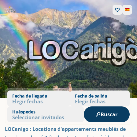
Fecha de llegada
Fecha de salida
Elegir fechas
Elegir fechas
Huéspedes
Buscar
Seleccionar invitados
LOCanigo : Locations d'appartements meublés de 