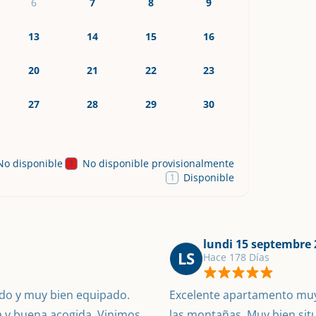
6
7
8
9
13
14
15
16
20
21
22
23
27
28
29
30
No disponible
No disponible provisionalmente
1
Disponible
1
lundi 15 septembre 
LS
Hace 178 Días
o y muy bien equipado. 
Excelente apartamento muy 
 y buena acogida. Vinimos 
las montañas. Muy bien situ