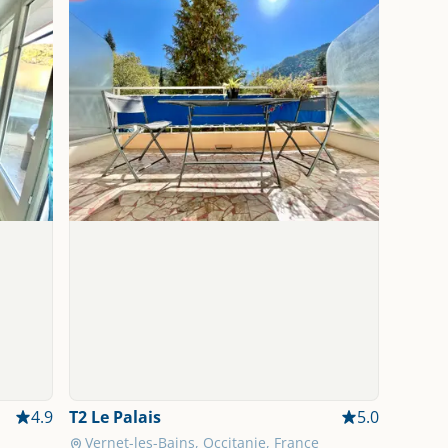
4.9
T2 Le Palais
5.0
Vernet-les-Bains, Occitanie, France