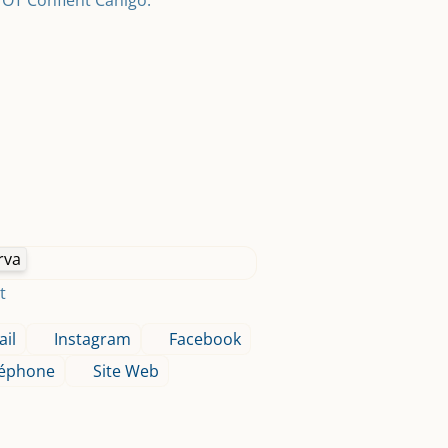
OT Conflent Canigó.
rva
t
il
Instagram
Facebook
léphone
Site Web