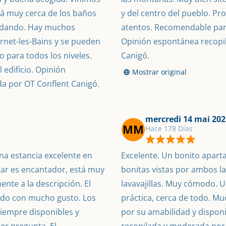
tá muy cerca de los baños 
y del centro del pueblo. Pr
andando. Hay muchos 
atentos. Recomendable para
rnet-les-Bains y se pueden 
Opinión espontánea recopi
 para todos los niveles. 
Canigó.
edificio. Opinión 
Mostrar original
a por OT Conflent Canigó.
mercredi 14 mai 202
MM
Hace 178 Días
a estancia excelente en 
Excelente. Un bonito apart
gar es encantador, está muy 
bonitas vistas por ambos l
nte a la descripción. El 
lavavajillas. Muy cómodo. U
do con mucho gusto. Los 
práctica, cerca de todo. Muc
iempre disponibles y 
por su amabilidad y disponi