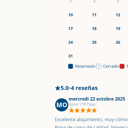
3
4
5
10
11
12
17
18
19
24
25
26
31
Reservado
Cerrado
1
1
1
5.0
•
4 reseñas
mercredi 22 octobre 2025
MO
Hace 178 Días
Excelente alojamiento, muy cómod
Ropa de cama de calidad, limpieza