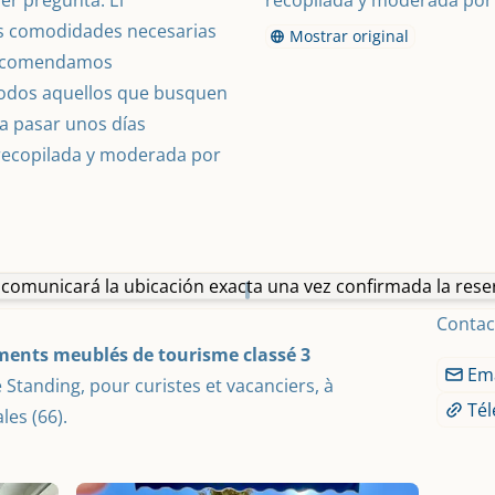
r pregunta. El 
recopilada y moderada por 
s comodidades necesarias 
Mostrar original
Recomendamos 
todos aquellos que busquen 
a pasar unos días 
ecopilada y moderada por 
 comunicará la ubicación exacta una vez confirmada la rese
Contac
ments meublés de tourisme classé 3 
Ema
 Standing, pour curistes et vacanciers, à 
Té
les (66).