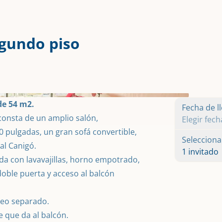
egundo piso
+
12
 de 54 m2.
Fecha de l
consta de un amplio salón,

Elegir fech
0 pulgadas, un gran sofá convertible,

Selecciona
al Canigó.

1 invitado
a con lavavajillas, horno empotrado, 
oble puerta y acceso al balcón 
eo separado.
